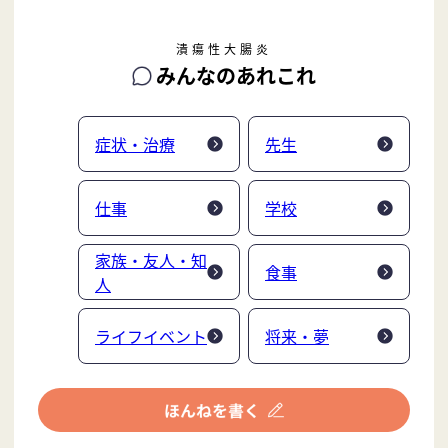
潰瘍性大腸炎
みんなのあれこれ
症状・治療
先生
仕事
学校
家族・友人・知
食事
人
ライフイベント
将来・夢