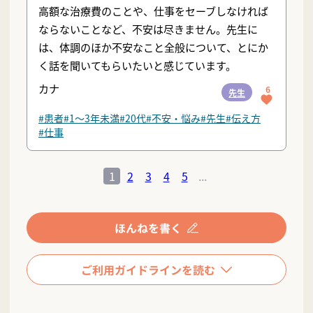
高額な治療費のことや、仕事をセーブしなければ
ならないことなど、不安は尽きません。先生に
は、体調のほか不安なこと全般について、とにか
く話を聞いてもらいたいと感じています。
カナ
6
先生
#患者
#1〜3年未満
#20代
#不安・悩み
#先生
#伝え方
#仕事
1
2
3
4
5
...