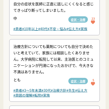
自分の症状を医師に正直に話しにくくなると感じ
てきっぱり断ってしまいました。
中
23
症状・治療
#患者
#10年以上
#40代
#不安・悩み
#伝え方
#家族
治療方針についても薬剤についても自分で決めた
いと考えていて、家族には相談したくありませ
ん。大学病院に転院して以来、主治医とのコミュ
ニケーションが円滑になったおかげで、今大きな
不満はありません。
とも
5
症状・治療
#患者
#3〜5年未満
#30代
#治療方針
#先生
#伝え方
#周囲の理解
#転院
#家族