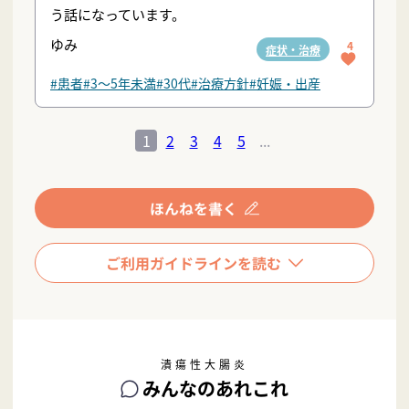
う話になっています。
ゆみ
4
症状・治療
#患者
#3〜5年未満
#30代
#治療方針
#妊娠・出産
1
2
3
4
5
...
潰瘍性大腸炎
みんなのあれこれ