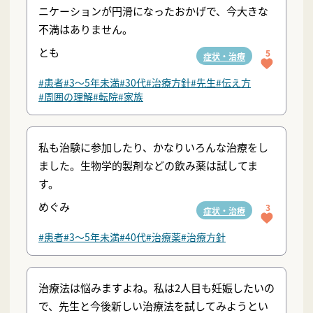
ニケーションが円滑になったおかげで、今大きな
不満はありません。
とも
5
症状・治療
#患者
#3〜5年未満
#30代
#治療方針
#先生
#伝え方
#周囲の理解
#転院
#家族
私も治験に参加したり、かなりいろんな治療をし
ました。生物学的製剤などの飲み薬は試してま
す。
めぐみ
3
症状・治療
#患者
#3〜5年未満
#40代
#治療薬
#治療方針
治療法は悩みますよね。私は2人目も妊娠したいの
で、先生と今後新しい治療法を試してみようとい