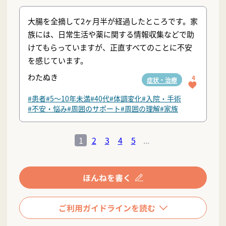
大腸を全摘して2ヶ月半が経過したところです。家
族には、日常生活や薬に関する情報収集などで助
けてもらっていますが、正直すべてのことに不安
を感じています。
わたぬき
4
症状・治療
#患者
#5〜10年未満
#40代
#体調変化
#入院・手術
#不安・悩み
#周囲のサポート
#周囲の理解
#家族
1
2
3
4
5
...