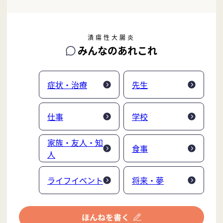
潰瘍性大腸炎
みんなのあれこれ
症状・治療
先生
仕事
学校
家族・友人・知
食事
人
ライフイベント
将来・夢