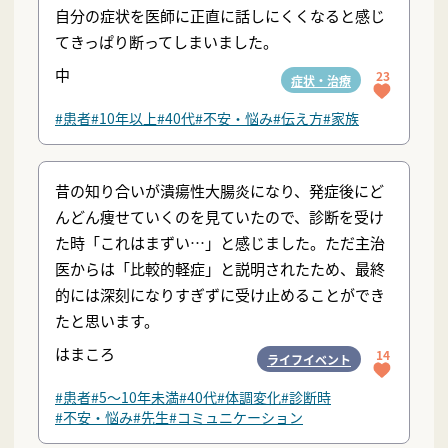
自分の症状を医師に正直に話しにくくなると感じ
てきっぱり断ってしまいました。
中
23
症状・治療
#患者
#10年以上
#40代
#不安・悩み
#伝え方
#家族
昔の知り合いが潰瘍性大腸炎になり、発症後にど
んどん痩せていくのを見ていたので、診断を受け
た時「これはまずい…」と感じました。ただ主治
医からは「比較的軽症」と説明されたため、最終
的には深刻になりすぎずに受け止めることができ
たと思います。
はまころ
14
ライフイベント
#患者
#5〜10年未満
#40代
#体調変化
#診断時
#不安・悩み
#先生
#コミュニケーション