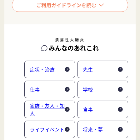
潰瘍性大腸炎
みんなのあれこれ
症状・治療
先生
仕事
学校
家族・友人・知
食事
人
ライフイベント
将来・夢