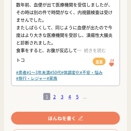
数年前、血便が出て医療機関を受信しましたが、
その時は別の件で時間がなく、内視鏡検査は受け
ませんでした。
またしばらくして、同じように血便が出たので今
度はより大きな医療機関を受診し、潰瘍性大腸炎
と診断されました。
食事をすると、お腹が反応して
続きを読む
トコ
24
食事
#患者
#1〜3年未満
#50代
#体調変化
#不安・悩み
#旅行・レジャー
#家族
1
2
3
4
5
...