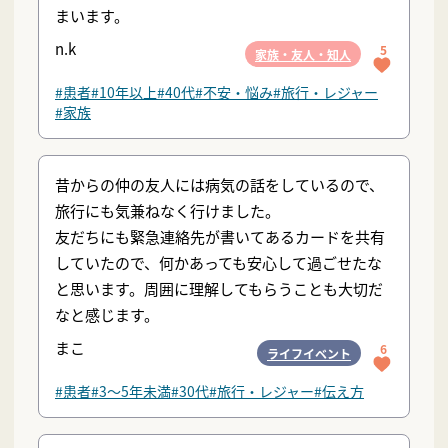
まいます。
n.k
5
家族・友人・知人
#患者
#10年以上
#40代
#不安・悩み
#旅行・レジャー
#家族
昔からの仲の友人には病気の話をしているので、
旅行にも気兼ねなく行けました。
友だちにも緊急連絡先が書いてあるカードを共有
していたので、何かあっても安心して過ごせたな
と思います。周囲に理解してもらうことも大切だ
なと感じます。
まこ
6
ライフイベント
#患者
#3〜5年未満
#30代
#旅行・レジャー
#伝え方