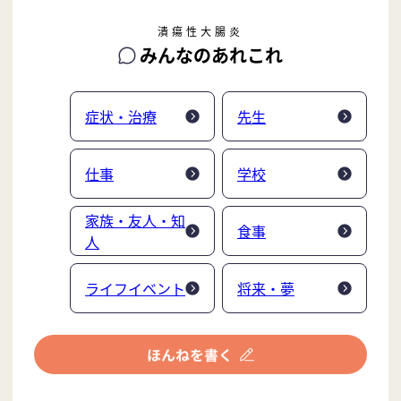
潰瘍性大腸炎
みんなのあれこれ
症状・治療
先生
仕事
学校
家族・友人・知
食事
人
ライフイベント
将来・夢