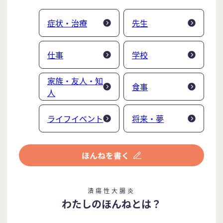
症状・治療
先生
仕事
学校
家族・友人・知
食事
人
ライフイベント
将来・夢
潰瘍性大腸炎
わたしのほんねとは？