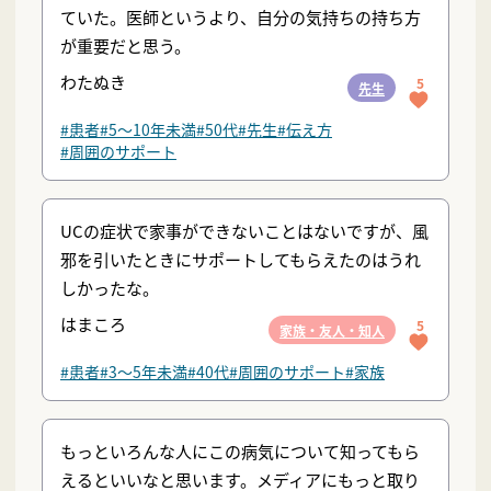
ていた。医師というより、自分の気持ちの持ち方
が重要だと思う。
わたぬき
5
先生
#患者
#5〜10年未満
#50代
#先生
#伝え方
#周囲のサポート
UCの症状で家事ができないことはないですが、風
邪を引いたときにサポートしてもらえたのはうれ
しかったな。
はまころ
5
家族・友人・知人
#患者
#3〜5年未満
#40代
#周囲のサポート
#家族
もっといろんな人にこの病気について知ってもら
えるといいなと思います。メディアにもっと取り