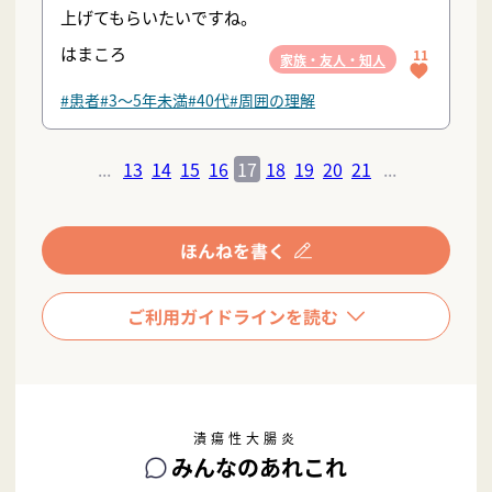
上げてもらいたいですね。
はまころ
11
家族・友人・知人
#患者
#3〜5年未満
#40代
#周囲の理解
...
13
14
15
16
17
18
19
20
21
...
潰瘍性大腸炎
みんなのあれこれ