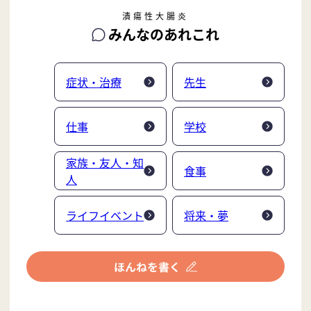
潰瘍性大腸炎
みんなのあれこれ
症状・治療
先生
仕事
学校
家族・友人・知
食事
人
ライフイベント
将来・夢