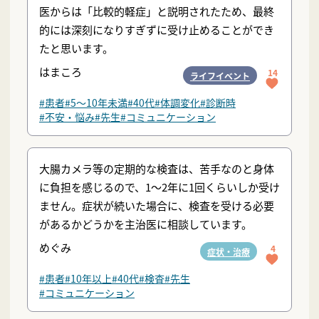
医からは「比較的軽症」と説明されたため、最終
的には深刻になりすぎずに受け止めることができ
たと思います。
はまころ
14
ライフイベント
#患者
#5〜10年未満
#40代
#体調変化
#診断時
#不安・悩み
#先生
#コミュニケーション
大腸カメラ等の定期的な検査は、苦手なのと身体
に負担を感じるので、1〜2年に1回くらいしか受け
ません。症状が続いた場合に、検査を受ける必要
があるかどうかを主治医に相談しています。
めぐみ
4
症状・治療
#患者
#10年以上
#40代
#検査
#先生
#コミュニケーション