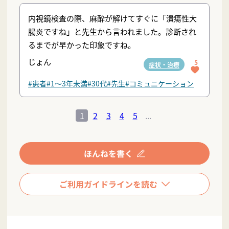
内視鏡検査の際、麻酔が解けてすぐに「潰瘍性大
腸炎ですね」と先生から言われました。診断され
るまでが早かった印象ですね。
じょん
5
症状・治療
#患者
#1〜3年未満
#30代
#先生
#コミュニケーション
1
2
3
4
5
...