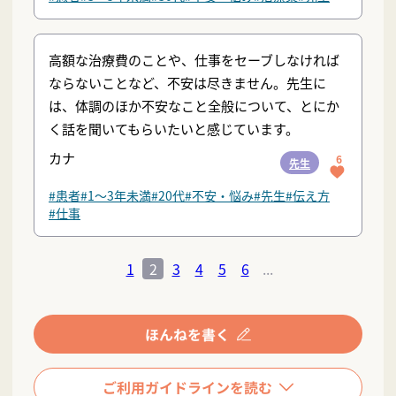
高額な治療費のことや、仕事をセーブしなければ
ならないことなど、不安は尽きません。先生に
は、体調のほか不安なこと全般について、とにか
く話を聞いてもらいたいと感じています。
カナ
6
先生
#患者
#1〜3年未満
#20代
#不安・悩み
#先生
#伝え方
#仕事
1
2
3
4
5
6
...