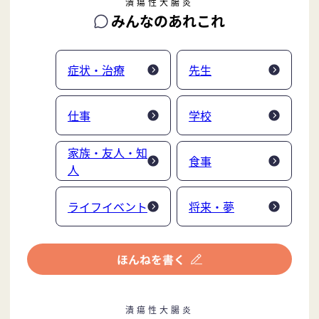
潰瘍性大腸炎
みんなのあれこれ
症状・治療
先生
仕事
学校
家族・友人・知
食事
人
ライフイベント
将来・夢
潰瘍性大腸炎