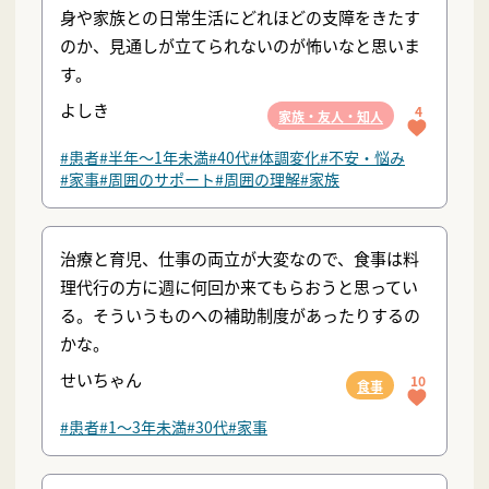
身や家族との日常生活にどれほどの支障をきたす
のか、見通しが立てられないのが怖いなと思いま
す。
よしき
4
家族・友人・知人
#患者
#半年〜1年未満
#40代
#体調変化
#不安・悩み
#家事
#周囲のサポート
#周囲の理解
#家族
治療と育児、仕事の両立が大変なので、食事は料
理代行の方に週に何回か来てもらおうと思ってい
る。そういうものへの補助制度があったりするの
かな。
せいちゃん
10
食事
#患者
#1〜3年未満
#30代
#家事