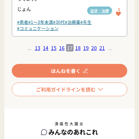
じょん
5
症状・治療
#患者
#1〜3年未満
#30代
#治療薬
#先生
#コミュニケーション
...
13
14
15
16
17
18
19
20
21
...
潰瘍性大腸炎
みんなのあれこれ