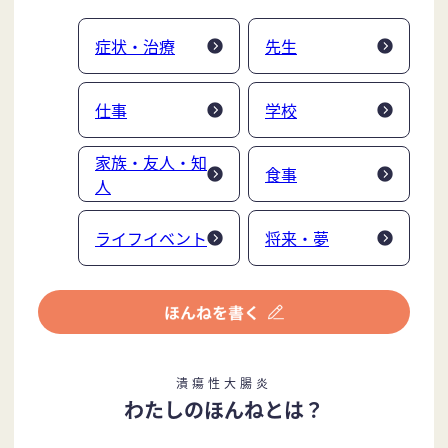
症状・治療
先生
仕事
学校
家族・友人・知
食事
人
ライフイベント
将来・夢
潰瘍性大腸炎
わたしのほんねとは？