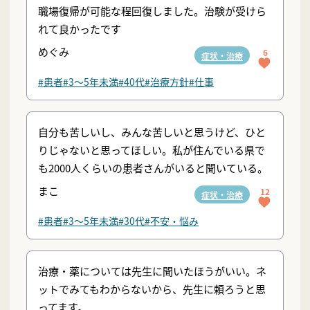
職場復帰が可能な程回復しました。治験が受けら
れて良かったです
めぐみ
6
症状・治療
#患者
#3〜5年未満
#40代
#治療方針
#仕事
自分も苦しいし、みんな苦しいと思うけど、ひと
りじゃないと思ってほしい。私が住んでいる県で
も2000人くらいの患者さんがいると聞いている。
まこ
12
症状・治療
#患者
#3〜5年未満
#30代
#不安・悩み
治療・薬については先生に聞いたほうがいい。ネ
ットでみてもわからないから、先生に頼ろうと思
ってます。