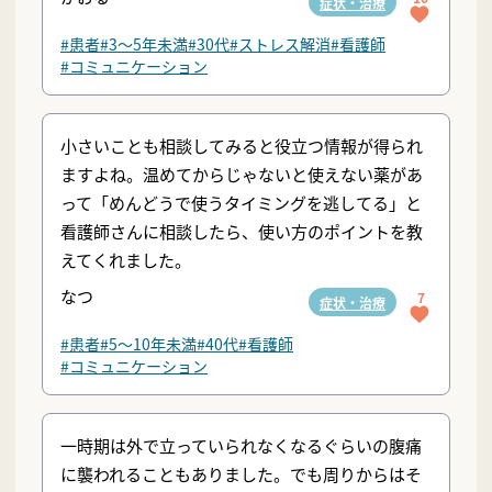
症状・治療
#患者
#3〜5年未満
#30代
#ストレス解消
#看護師
#コミュニケーション
小さいことも相談してみると役立つ情報が得られ
ますよね。温めてからじゃないと使えない薬があ
って「めんどうで使うタイミングを逃してる」と
看護師さんに相談したら、使い方のポイントを教
えてくれました。
なつ
7
症状・治療
#患者
#5〜10年未満
#40代
#看護師
#コミュニケーション
一時期は外で立っていられなくなるぐらいの腹痛
に襲われることもありました。でも周りからはそ