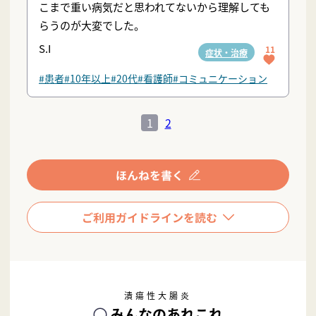
こまで重い病気だと思われてないから理解しても
らうのが大変でした。
S.I
11
症状・治療
#患者
#10年以上
#20代
#看護師
#コミュニケーション
1
2
潰瘍性大腸炎
みんなのあれこれ