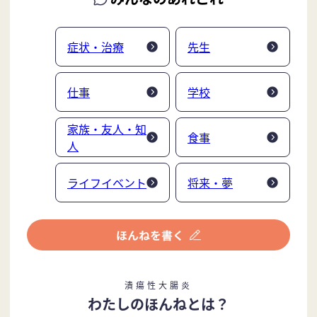
症状・治療
先生
仕事
学校
家族・友人・知
食事
人
ライフイベント
将来・夢
潰瘍性大腸炎
わたしのほんねとは？