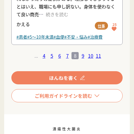
とはいえ、職場にも申し訳ない。身体を使わなく
て良い商売
続きを読む
かえる
25
仕事
#患者
#5〜10年未満
#血便
#不安・悩み
#治療費
...
4
5
6
7
8
9
10
11
潰瘍性大腸炎