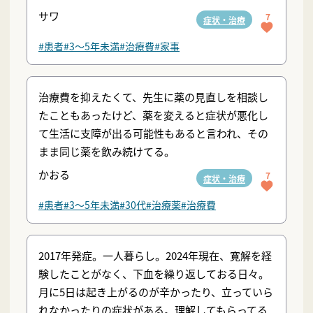
サワ
7
症状・治療
#患者
#3〜5年未満
#治療費
#家事
治療費を抑えたくて、先生に薬の見直しを相談し
たこともあったけど、薬を変えると症状が悪化し
て生活に支障が出る可能性もあると言われ、その
まま同じ薬を飲み続けてる。
かおる
7
症状・治療
#患者
#3〜5年未満
#30代
#治療薬
#治療費
2017年発症。一人暮らし。2024年現在、寛解を経
験したことがなく、下血を繰り返しておる日々。
月に5日は起き上がるのが辛かったり、立っていら
れなかったりの症状がある。理解してもらってる