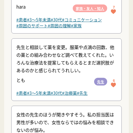
hara
7
家族・友人・知人
#患者
#3〜5年未満
#30代
#コミュニケーション
#周囲のサポート
#周囲の理解
#家族
先生と相談して薬を変更。服薬や点滴の回数、他
の薬との組み合わせなど調べて教えてくれた。い
ろんな治療法を提案してもらえるとまだ選択肢が
あるのかと感じられてうれしい。
とも
6
先生
#患者
#3〜5年未満
#30代
#治療薬
#先生
女性の先生のほうが聞きやすそう。私の担当医は
男性が多いので、女性ならではの悩みを相談でき
ないのが悩み。