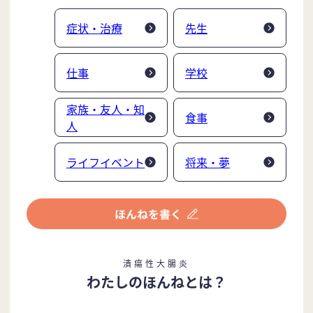
症状・治療
先生
仕事
学校
家族・友人・知
食事
人
ライフイベント
将来・夢
潰瘍性大腸炎
わたしのほんねとは？