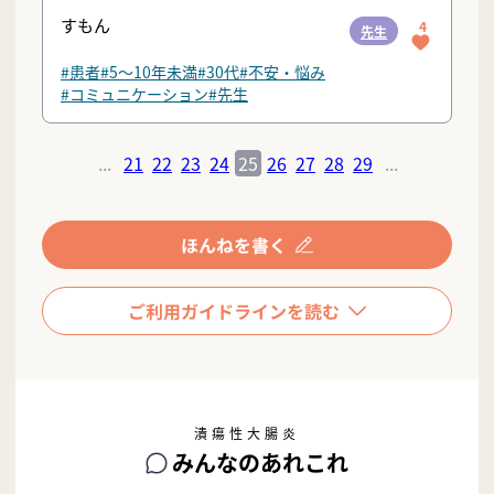
すもん
4
先生
#患者
#5〜10年未満
#30代
#不安・悩み
#コミュニケーション
#先生
...
21
22
23
24
25
26
27
28
29
...
潰瘍性大腸炎
みんなのあれこれ