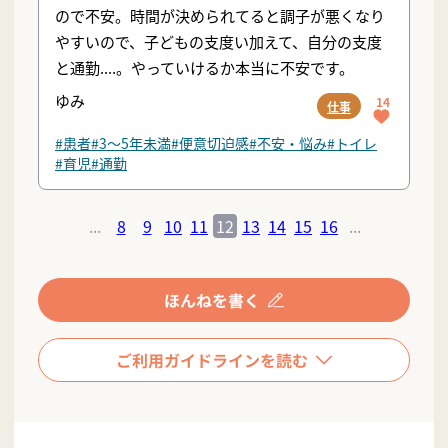
ので不安。時間が決められてると調子が悪くなり
やすいので、子どもの支度い加えて、自分の支度
と通勤....。やっていけるか本当に不安です。
ゆみ
14
仕事
#患者
#3〜5年未満
#便意切迫感
#不安・悩み
#トイレ
#育児
#通勤
...
8
9
10
11
12
13
14
15
16
...