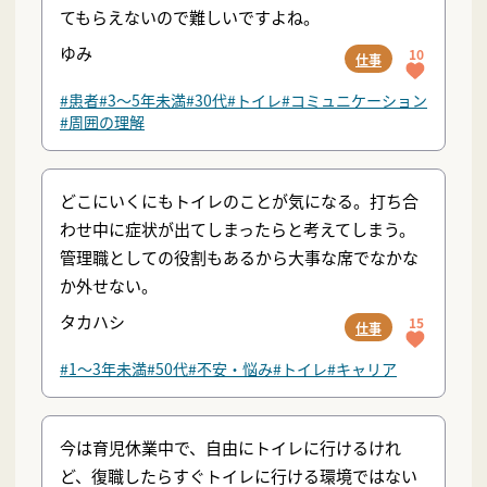
てもらえないので難しいですよね。
ゆみ
10
仕事
#患者
#3〜5年未満
#30代
#トイレ
#コミュニケーション
#周囲の理解
どこにいくにもトイレのことが気になる。打ち合
わせ中に症状が出てしまったらと考えてしまう。
管理職としての役割もあるから大事な席でなかな
か外せない。
タカハシ
15
仕事
#1〜3年未満
#50代
#不安・悩み
#トイレ
#キャリア
今は育児休業中で、自由にトイレに行けるけれ
ど、復職したらすぐトイレに行ける環境ではない