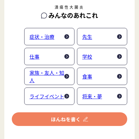
潰瘍性大腸炎
みんなのあれこれ
症状・治療
先生
仕事
学校
家族・友人・知
食事
人
ライフイベント
将来・夢