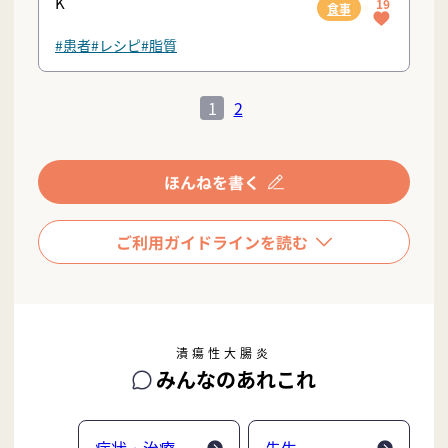
K
19
食事
#患者
#レシピ
#脂質
1
2
潰瘍性大腸炎
みんなのあれこれ
症状・治療
先生