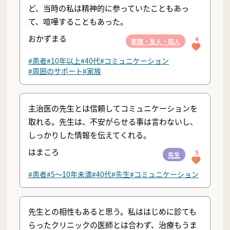
ど、当時の私は精神的に参っていたこともあっ
て、喧嘩することもあった。
おかずまる
4
家族・友人・知人
#患者
#10年以上
#40代
#コミュニケーション
#周囲のサポート
#家族
主治医の先生とは信頼してコミュニケーションを
取れる。先生は、不安がらせる事は言わないし、
しっかりした情報を伝えてくれる。
はまころ
5
先生
#患者
#5〜10年未満
#40代
#先生
#コミュニケーション
先生との相性もあると思う。私ははじめに診ても
らったクリニックの医師とは合わず、治療もうま