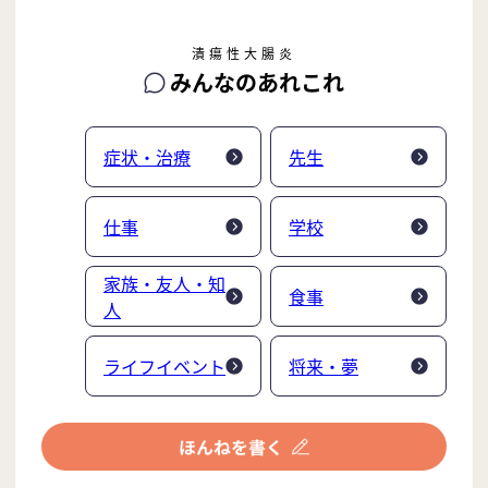
潰瘍性大腸炎
みんなのあれこれ
症状・治療
先生
仕事
学校
家族・友人・知
食事
人
ライフイベント
将来・夢