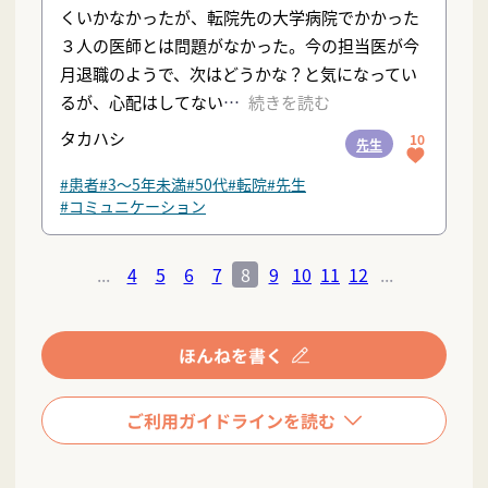
くいかなかったが、転院先の大学病院でかかった
３人の医師とは問題がなかった。今の担当医が今
月退職のようで、次はどうかな？と気になってい
るが、心配はしてない
続きを読む
タカハシ
10
先生
#患者
#3〜5年未満
#50代
#転院
#先生
#コミュニケーション
...
4
5
6
7
8
9
10
11
12
...