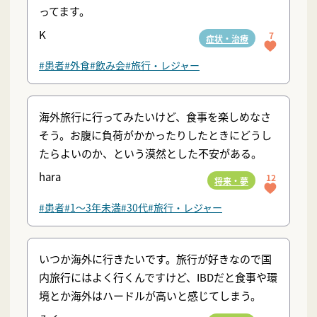
ってます。
K
7
症状・治療
#患者
#外食
#飲み会
#旅行・レジャー
海外旅行に行ってみたいけど、食事を楽しめなさ
そう。お腹に負荷がかかったりしたときにどうし
たらよいのか、という漠然とした不安がある。
hara
12
将来・夢
#患者
#1〜3年未満
#30代
#旅行・レジャー
いつか海外に行きたいです。旅行が好きなので国
内旅行にはよく行くんですけど、IBDだと食事や環
境とか海外はハードルが高いと感じてしまう。