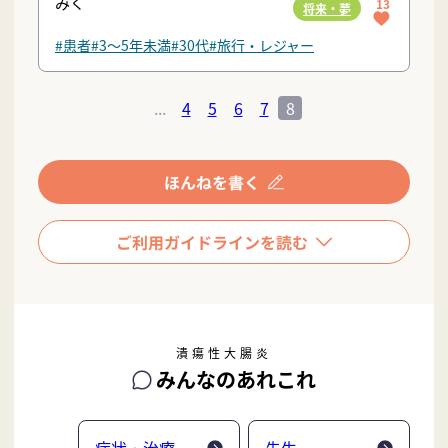
みく
13
将来・夢
#患者
#3〜5年未満
#30代
#旅行・レジャー
...
4
5
6
7
8
潰瘍性大腸炎
みんなのあれこれ
症状・治療
先生