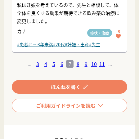
私は妊娠を考えているので、先生と相談して、体
全体を良くする効果が期待できる飲み薬の治療に
変更しました。
カナ
5
症状・治療
#患者
#1〜3年未満
#20代
#妊娠・出産
#先生
...
3
4
5
6
7
8
9
10
11
...