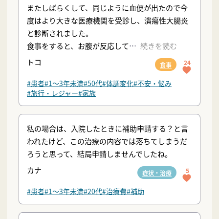
またしばらくして、同じように血便が出たので今
度はより大きな医療機関を受診し、潰瘍性大腸炎
と診断されました。
食事をすると、お腹が反応して
続きを読む
トコ
24
食事
#患者
#1〜3年未満
#50代
#体調変化
#不安・悩み
#旅行・レジャー
#家族
私の場合は、入院したときに補助申請する？と言
われたけど、この治療の内容では落ちてしまうだ
ろうと思って、結局申請しませんでしたね。
カナ
5
症状・治療
#患者
#1〜3年未満
#20代
#治療費
#補助