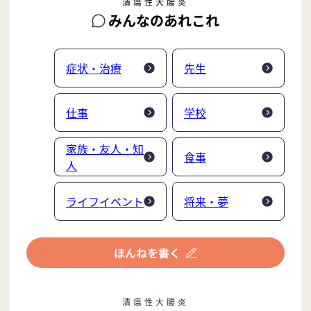
潰瘍性大腸炎
みんなのあれこれ
症状・治療
先生
仕事
学校
家族・友人・知
食事
人
ライフイベント
将来・夢
潰瘍性大腸炎