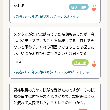
かおる
12
症状・治療
#患者
#3〜5年未満
#30代
#ストレス
#トイレ
メンタルがだいぶ落ちていた時期もあったが、今
はポジティブでいることを意識してる。何もでき
ないと思わず、やれる範囲でできることを探した
い。いつか海外旅行に行きたいとは思ってる。
hara
6
将来・夢
#患者
#1〜3年未満
#30代
#ストレス
#旅行・レジャー
資格取得のために試験を受けたのですが、その試
験の最中は体調が悪くなりがちで、試験後はどっ
と疲れて大変でした。ストレスのせいかも。