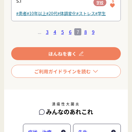
S.I
9
学校
#患者
#10年以上
#20代
#体調変化
#ストレス
#学生
...
3
4
5
6
7
8
9
潰瘍性大腸炎
みんなのあれこれ
症状・治療
先生