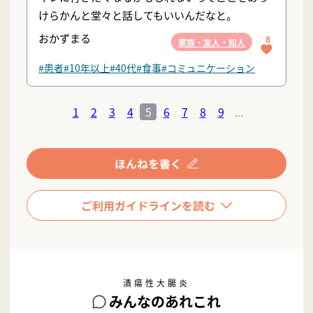
けらかんと堂々と話してもいいんだなと。
おかずまる
8
家族・友人・知人
#患者
#10年以上
#40代
#食事
#コミュニケーション
1
2
3
4
5
6
7
8
9
...
潰瘍性大腸炎
みんなのあれこれ