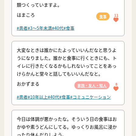
類つくっていますよ。
はまころ
11
食事
#患者
#3〜5年未満
#40代
#食事
大変なときは誰かにたよっていいんだなと思うよ
うになりました。誰かと食事に行くときにも、ト
イレに行きたくなるかもしれないってことをあっ
けらかんと堂々と話してもいいんだなと。
おかずまる
8
家族・友人・知人
#患者
#10年以上
#40代
#食事
#コミュニケーション
今日は体調が悪かったな。そういう日の食事はお
かゆや素うどんにしてる。ゆっくりお風呂に浸か
ったり休んだりしよう。