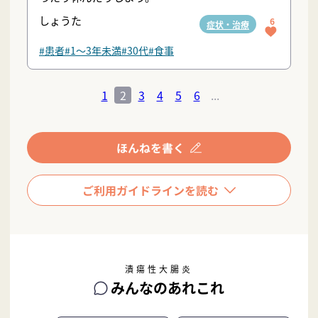
しょうた
6
症状・治療
#患者
#1〜3年未満
#30代
#食事
1
2
3
4
5
6
...
潰瘍性大腸炎
みんなのあれこれ