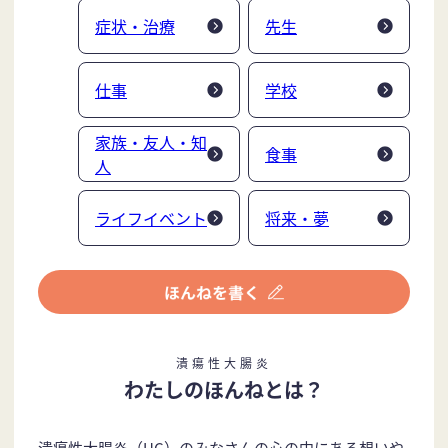
症状・治療
先生
仕事
学校
家族・友人・知
食事
人
ライフイベント
将来・夢
潰瘍性大腸炎
わたしのほんねとは？
潰瘍性大腸炎（UC）のみなさんの心の中にある想いや