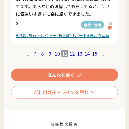
てます。あらかじめ理解してもらえてると、互い
に気遣いすぎずに楽に旅ができました。
S
14
症状・治療
#患者
#旅行・レジャー
#周囲のサポート
#周囲の理解
...
7
8
9
10
11
12
13
14
15
...
潰瘍性大腸炎