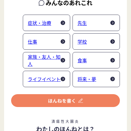
みんなのあれこれ
症状・治療
先生
仕事
学校
家族・友人・知
食事
人
ライフイベント
将来・夢
潰瘍性大腸炎
わたしのほんねとは？