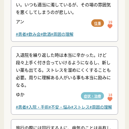
い。いつも適当に濁しているが、その場の雰囲気
を悪くしてしまうのが悲しい。
アン
19
仕事
#患者
#飲み会
#飲酒
#周囲の理解
入退院を繰り返した時は本当に辛かった。けど
段々上手く付き合っていけるようになるし、新し
い薬も出てる。ストレスを溜めにくくすることも
必要。周りに理解ある人がいる事も本当に励みに
なる。
ゆか
18
症状・治療
#患者
#入院・手術
#不安・悩み
#ストレス
#周囲の理解
旅行の際には同行する人に、病気のことは共有し