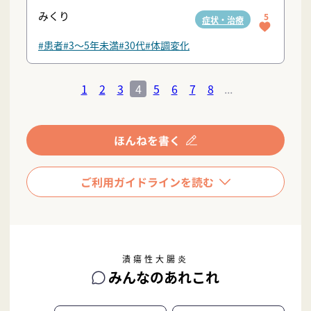
みくり
5
症状・治療
#患者
#3〜5年未満
#30代
#体調変化
1
2
3
4
5
6
7
8
...
潰瘍性大腸炎
みんなのあれこれ