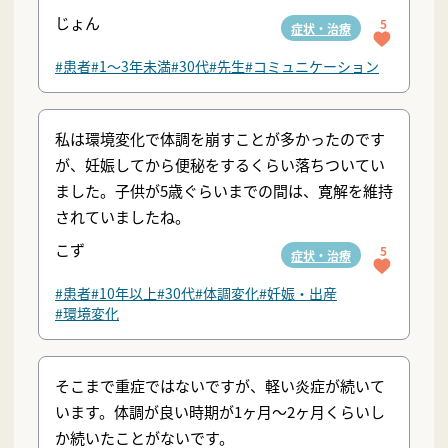
じょん
5
症状・治療
#患者
#1〜3年未満
#30代
#先生
#コミュニケーション
私は環境変化で体調を崩すことが多かったのです
が、妊娠してから便秘をするくらい落ちついてい
ました。子供が5歳ぐらいまでの間は、寛解を維持
されていましたね。
こず
5
症状・治療
#患者
#10年以上
#30代
#体調変化
#妊娠・出産
#環境変化
そこまで重症ではないですが、軽い炎症が続いて
います。体調が良い時期が1ヶ月〜2ヶ月くらいし
か続いたことがないです。