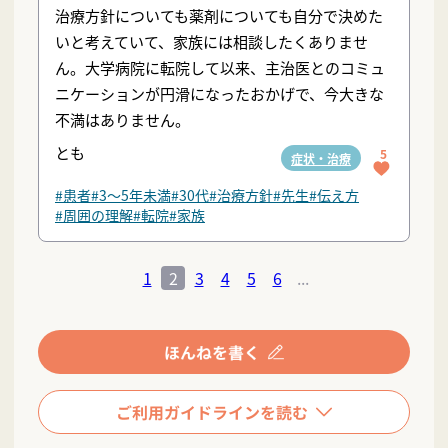
治療方針についても薬剤についても自分で決めた
いと考えていて、家族には相談したくありませ
ん。大学病院に転院して以来、主治医とのコミュ
ニケーションが円滑になったおかげで、今大きな
不満はありません。
とも
5
症状・治療
#患者
#3〜5年未満
#30代
#治療方針
#先生
#伝え方
#周囲の理解
#転院
#家族
1
2
3
4
5
6
...