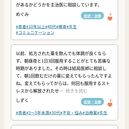
があるかどうかを主治医に相談しています。
めぐみ
4
症状・治療
#患者
#10年以上
#40代
#検査
#先生
#コミュニケーション
以前、処方された薬を飲んでも体調が良くなら
ず、朝昼夜と1日3回服用することがとても苦痛な
時期がありました。その時は結局医師に相談し
て、朝1回飲むだけの薬に変えてもらったんですよ
ね。変えてもらってからは、何回も服用するスト
レスから解放されたせ
続きを読む
しずく
4
症状・治療
#患者
#3〜5年未満
#30代
#不安・悩み
#治療薬
#先生