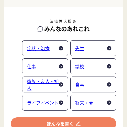
潰瘍性大腸炎
みんなのあれこれ
症状・治療
先生
仕事
学校
家族・友人・知
食事
人
ライフイベント
将来・夢