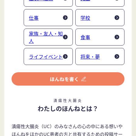
仕事
学校
家族・友人・知
食事
人
ライフイベント
将来・夢
潰瘍性大腸炎
わたしのほんねとは？
潰瘍性大腸炎（UC）のみなさんの心の中にある想いや
ほんねをほかのUC患者の方と共有するための投稿サー