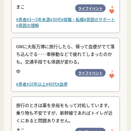
まこ
4
ライフイベント
#患者
#3〜5年未満
#30代
#就職・転職
#周囲のサポート
#周囲の理解
GWに大阪万博に旅行したら、帰って血便がでて落
ち込んでる……車移動などで疲れてしまったのか
も。交通手段でも体調が変わる。
中
7
ライフイベント
#患者
#10年以上
#40代
#血便
旅行のときは薬を余裕をもって対処しています。
乗り物も不安ですが、新幹線であればトイレが近
くにあると問題ありません。
まこ
5