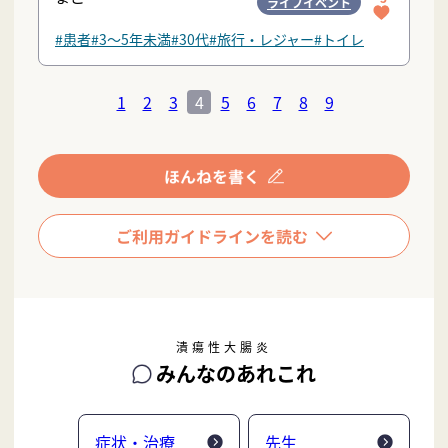
ライフイベント
#患者
#3〜5年未満
#30代
#旅行・レジャー
#トイレ
1
2
3
4
5
6
7
8
9
潰瘍性大腸炎
みんなのあれこれ
症状・治療
先生