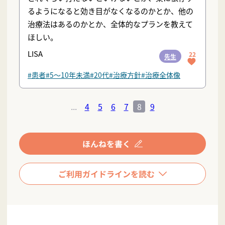
るようになると効き目がなくなるのかとか、他の
治療法はあるのかとか、全体的なプランを教えて
ほしい。
LISA
22
先生
#患者
#5〜10年未満
#20代
#治療方針
#治療全体像
...
4
5
6
7
8
9