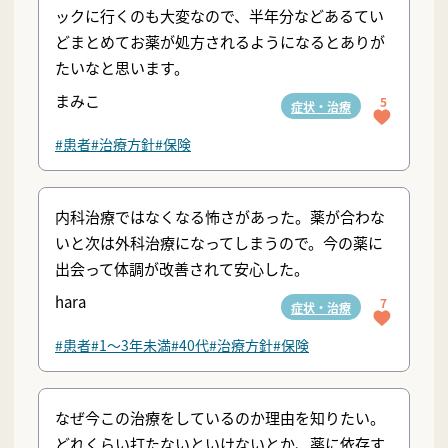
ックに行くのも大変なので、半年分などあるてい
どまとめてお薬が処方されるようになるとありが
たいなと思います。
まみこ
5
症状・治療
#患者
#治療方針
#保険
内科治療ではなくなる怖さがあった。薬が合わな
いと次は外科治療になってしまうので。今の薬に
出会って体調が改善されて安心した。
hara
7
症状・治療
#患者
#1〜3年未満
#40代
#治療方針
#保険
なぜ今この治療をしているのか理由を知りたい。
どれくらい打たないといけないとか、薬に依存す