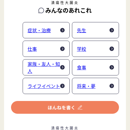
潰瘍性大腸炎
みんなのあれこれ
症状・治療
先生
仕事
学校
家族・友人・知
食事
人
ライフイベント
将来・夢
潰瘍性大腸炎