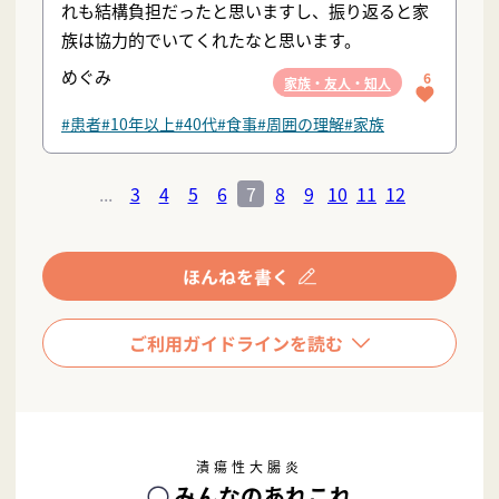
れも結構負担だったと思いますし、振り返ると家
族は協力的でいてくれたなと思います。
めぐみ
6
家族・友人・知人
#患者
#10年以上
#40代
#食事
#周囲の理解
#家族
...
3
4
5
6
7
8
9
10
11
12
潰瘍性大腸炎
みんなのあれこれ