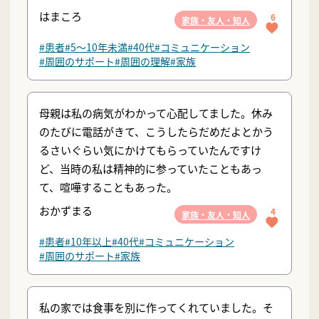
はまころ
6
家族・友人・知人
#患者
#5〜10年未満
#40代
#コミュニケーション
#周囲のサポート
#周囲の理解
#家族
母親は私の病気がわかって心配してました。休み
のたびに電話がきて、こうしたらだめだよとかう
るさいぐらい気にかけてもらっていたんですけ
ど、当時の私は精神的に参っていたこともあっ
て、喧嘩することもあった。
おかずまる
4
家族・友人・知人
#患者
#10年以上
#40代
#コミュニケーション
#周囲のサポート
#家族
私の家では食事を別に作ってくれていました。そ