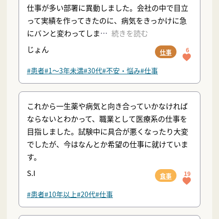
仕事が多い部署に異動しました。会社の中で目立
って実績を作ってきたのに、病気をきっかけに急
にバンと変わってしま
続きを読む
じょん
6
仕事
#患者
#1〜3年未満
#30代
#不安・悩み
#仕事
これから一生薬や病気と向き合っていかなければ
ならないとわかって、職業として医療系の仕事を
目指しました。試験中に具合が悪くなったり大変
でしたが、今はなんとか希望の仕事に就けていま
す。
S.I
19
食事
#患者
#10年以上
#20代
#仕事