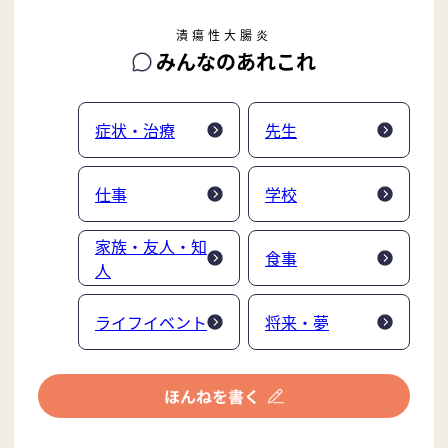
潰瘍性大腸炎
みんなのあれこれ
症状・治療
先生
仕事
学校
家族・友人・知
食事
人
ライフイベント
将来・夢