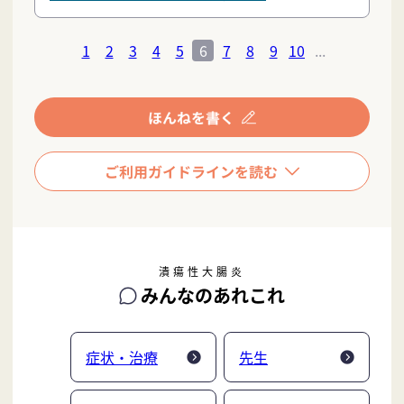
1
2
3
4
5
6
7
8
9
10
...
潰瘍性大腸炎
みんなのあれこれ
症状・治療
先生