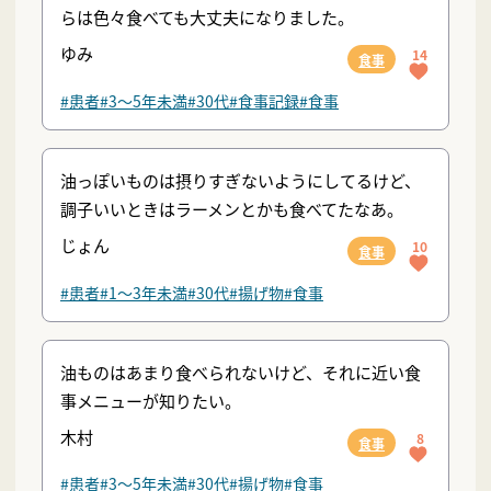
らは色々食べても大丈夫になりました。
ゆみ
14
食事
#患者
#3〜5年未満
#30代
#食事記録
#食事
油っぽいものは摂りすぎないようにしてるけど、
調子いいときはラーメンとかも食べてたなあ。
じょん
10
食事
#患者
#1〜3年未満
#30代
#揚げ物
#食事
油ものはあまり食べられないけど、それに近い食
事メニューが知りたい。
木村
8
食事
#患者
#3〜5年未満
#30代
#揚げ物
#食事