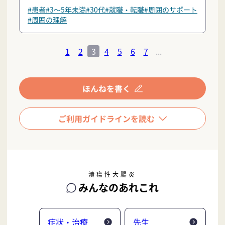
#患者
#3〜5年未満
#30代
#就職・転職
#周囲のサポート
#周囲の理解
1
2
3
4
5
6
7
...
潰瘍性大腸炎
みんなのあれこれ
症状・治療
先生