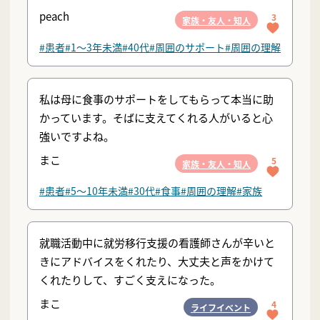
peach
3
家族・友人・知人
#患者
#1〜3年未満
#40代
#周囲のサポート
#周囲の理解
私は母に食事のサポートをしてもらって本当に助
かっています。そばに支えてくれる人がいると心
強いですよね。
まこ
5
家族・友人・知人
#患者
#5〜10年未満
#30代
#食事
#周囲の理解
#家族
就職活動中に就労移行支援の看護師さんが辛いと
きにアドバイスをくれたり、大丈夫と声をかけて
くれたりして、すごく支えになった。
まこ
4
ライフイベント