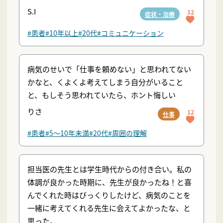
S.I
12
症状・治療
#患者
#10年以上
#20代
#コミュニケーション
病気のせいで「仕事を頼めない」と思われてない
かなと、くよくよ考えてしまう自分がいること
と、もしそう思われていたら、ホント悔しい
りさ
12
仕事
#患者
#5〜10年未満
#20代
#周囲の理解
担当医の先生とは学生時代からの付き合い。私の
体調が良かった時期に、先生が良かったね！と喜
んでくれた時はびっくりしたけど、病気のことを
一緒に考えてくれる先生に会えてよかったな、と
思った。