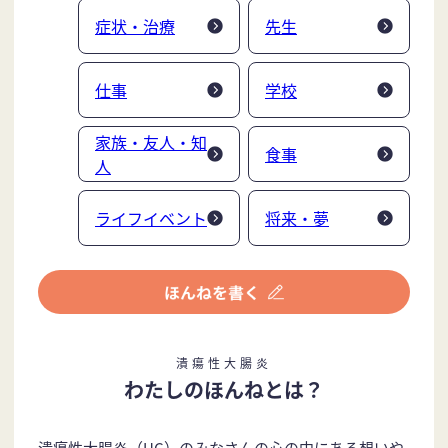
症状・治療
先生
仕事
学校
家族・友人・知
食事
人
ライフイベント
将来・夢
潰瘍性大腸炎
わたしのほんねとは？
潰瘍性大腸炎（UC）のみなさんの心の中にある想いや