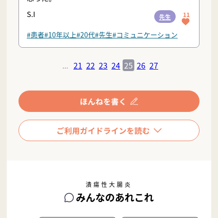
S.I
11
先生
#患者
#10年以上
#20代
#先生
#コミュニケーション
...
21
22
23
24
25
26
27
潰瘍性大腸炎
みんなのあれこれ