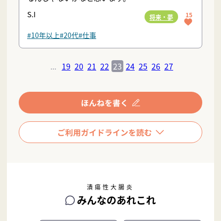
S.I
15
将来・夢
#10年以上
#20代
#仕事
...
19
20
21
22
23
24
25
26
27
潰瘍性大腸炎
みんなのあれこれ