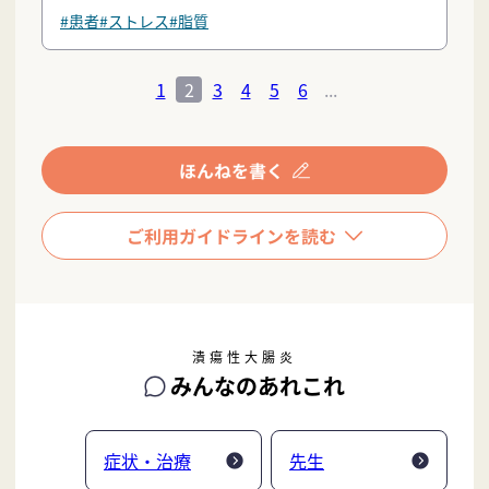
#患者
#ストレス
#脂質
1
2
3
4
5
6
...
潰瘍性大腸炎
みんなのあれこれ
症状・治療
先生