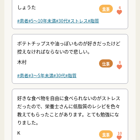
しょうた
6
食事
#患者
#5〜10年未満
#30代
#ストレス
#脂質
ポテトチップスや油っぽいものが好きだったけど
控えなければならないので悲しい。
木村
8
仕事
#患者
#3〜5年未満
#30代
#脂質
好きな食べ物を自由に食べられないのがストレス
だったので、栄養士さんに低脂質のレシピを色々
教えてもらったことがあります。とても勉強にな
りました。
K
10
食事