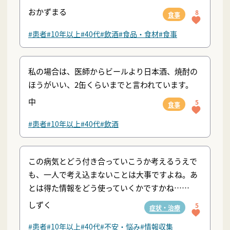
おかずまる
8
食事
#患者
#10年以上
#40代
#飲酒
#食品・食材
#食事
私の場合は、医師からビールより日本酒、焼酎の
ほうがいい、2缶くらいまでと言われています。
中
5
食事
#患者
#10年以上
#40代
#飲酒
この病気とどう付き合っていこうか考えるうえで
も、一人で考え込まないことは大事ですよね。あ
とは得た情報をどう使っていくかですかね……
しずく
5
症状・治療
#患者
#10年以上
#40代
#不安・悩み
#情報収集