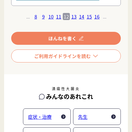
...
8
9
10
11
12
13
14
15
16
...
潰瘍性大腸炎
みんなのあれこれ
症状・治療
先生