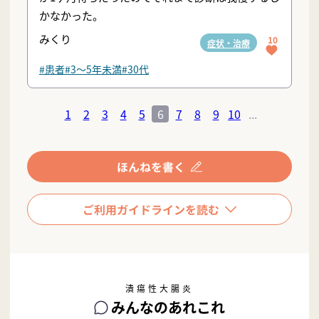
かなかった。
みくり
10
症状・治療
#患者
#3〜5年未満
#30代
1
2
3
4
5
6
7
8
9
10
...
潰瘍性大腸炎
みんなのあれこれ