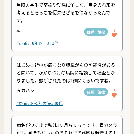
当時大学生で卒論や就活に忙しく、自身の将来を
考えるとそっちを優先せざるを得なかったんで
す。
S.I
6
症状・治療
#患者
#10年以上
#20代
はじめは背中が痛くなり膵臓がんの可能性がある
と聞いて、かかりつけの病院に相談して検査とな
りました。診断されたのは2週間くらいですね。
タカハシ
5
症状・治療
#患者
#3〜5年未満
#30代
病名がつくまで私は1ヶ月ちょっとです。胃カメラ
が1ヶ月待ちだったのでそれまで診断は我慢するし