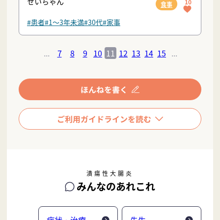
せいちゃん
10
食事
#患者
#1〜3年未満
#30代
#家事
...
7
8
9
10
11
12
13
14
15
...
潰瘍性大腸炎
みんなのあれこれ
症状・治療
先生