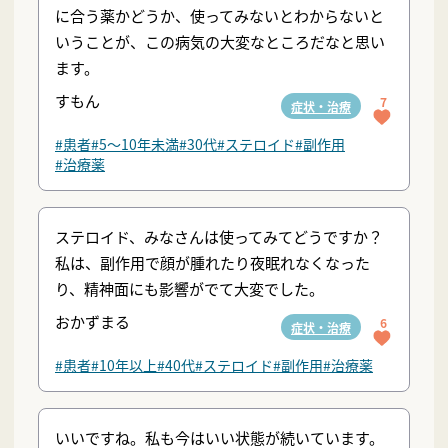
に合う薬かどうか、使ってみないとわからないと
いうことが、この病気の大変なところだなと思い
ます。
すもん
7
症状・治療
#患者
#5〜10年未満
#30代
#ステロイド
#副作用
#治療薬
ステロイド、みなさんは使ってみてどうですか？
私は、副作用で顔が腫れたり夜眠れなくなった
り、精神面にも影響がでて大変でした。
おかずまる
6
症状・治療
#患者
#10年以上
#40代
#ステロイド
#副作用
#治療薬
いいですね。私も今はいい状態が続いています。