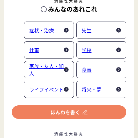
潰瘍性大腸炎
みんなのあれこれ
症状・治療
先生
仕事
学校
家族・友人・知
食事
人
ライフイベント
将来・夢
潰瘍性大腸炎