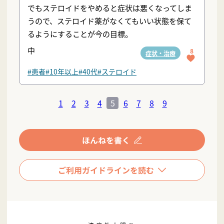
でもステロイドをやめると症状は悪くなってしま
うので、ステロイド薬がなくてもいい状態を保て
るようにすることが今の目標。
中
8
症状・治療
#患者
#10年以上
#40代
#ステロイド
1
2
3
4
5
6
7
8
9