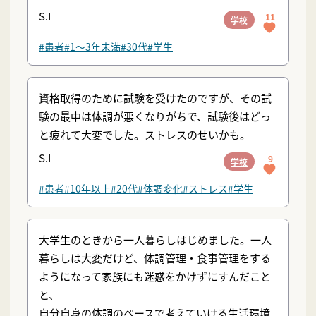
S.I
11
学校
#患者
#1〜3年未満
#30代
#学生
資格取得のために試験を受けたのですが、その試
験の最中は体調が悪くなりがちで、試験後はどっ
と疲れて大変でした。ストレスのせいかも。
S.I
9
学校
#患者
#10年以上
#20代
#体調変化
#ストレス
#学生
大学生のときから一人暮らしはじめました。一人
暮らしは大変だけど、体調管理・食事管理をする
ようになって家族にも迷惑をかけずにすんだこと
と、
自分自身の体調のペースで考えていける生活環境