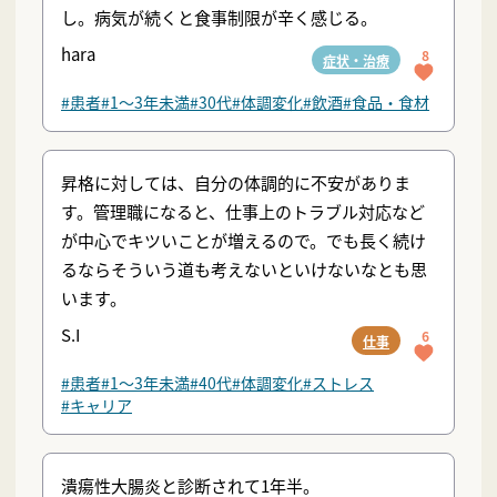
し。病気が続くと食事制限が辛く感じる。
hara
8
症状・治療
#患者
#1〜3年未満
#30代
#体調変化
#飲酒
#食品・食材
昇格に対しては、自分の体調的に不安がありま
す。管理職になると、仕事上のトラブル対応など
が中心でキツいことが増えるので。でも長く続け
るならそういう道も考えないといけないなとも思
います。
S.I
6
仕事
#患者
#1〜3年未満
#40代
#体調変化
#ストレス
#キャリア
潰瘍性大腸炎と診断されて1年半。