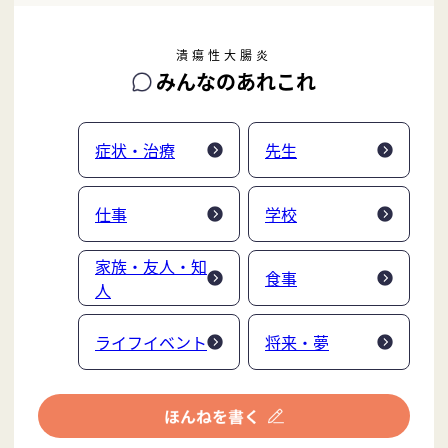
潰瘍性大腸炎
みんなのあれこれ
症状・治療
先生
仕事
学校
家族・友人・知
食事
人
ライフイベント
将来・夢