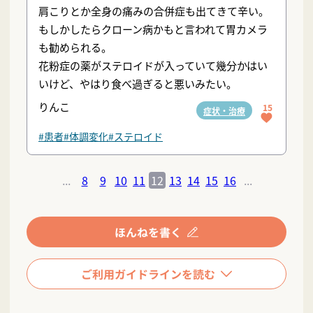
肩こりとか全身の痛みの合併症も出てきて辛い。
もしかしたらクローン病かもと言われて胃カメラ
も勧められる。
花粉症の薬がステロイドが入っていて幾分かはい
いけど、やはり食べ過ぎると悪いみたい。
りんこ
15
症状・治療
#患者
#体調変化
#ステロイド
...
8
9
10
11
12
13
14
15
16
...