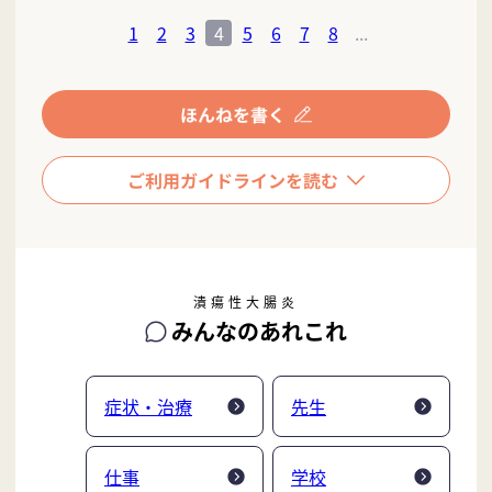
1
2
3
4
5
6
7
8
...
潰瘍性大腸炎
みんなのあれこれ
症状・治療
先生
仕事
学校