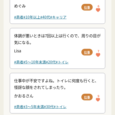
めぐみ
6
仕事
#患者
#10年以上
#40代
#キャリア
体調が悪いときは7回以上は行くので、周りの目が
気になる。
Lisa
7
仕事
#患者
#5〜10年未満
#20代
#トイレ
仕事中が不安ですよね。トイレに何度も行くと、
怪訝な顔をされてしまったり。
かおるさん
9
仕事
#患者
#3〜5年未満
#30代
#トイレ