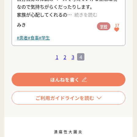
なので気持ちがらくだったりします。
家族が心配してくれるの
続きを読む
みき
17
学校
#患者
#食事
#学生
1
2
3
4
潰瘍性大腸炎