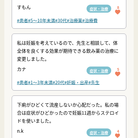
すもん
8
症状・治療
#患者
#5〜10年未満
#30代
#治療薬
#治療費
私は妊娠を考えているので、先生と相談して、体
全体を良くする効果が期待できる飲み薬の治療に
変更しました。
カナ
5
症状・治療
#患者
#1〜3年未満
#20代
#妊娠・出産
#先生
下痢がひどくて流産しないか心配だった。私の場
合は症状がひどかったので妊娠11週からステロイ
ドを使いました。
n.k
4
症状・治療