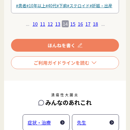
#患者
#10年以上
#40代
#下痢
#ステロイド
#妊娠・出産
...
10
11
12
13
14
15
16
17
18
...
潰瘍性大腸炎
みんなのあれこれ
症状・治療
先生