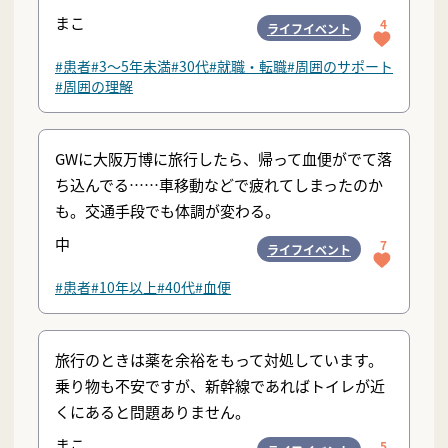
まこ
4
ライフイベント
#患者
#3〜5年未満
#30代
#就職・転職
#周囲のサポート
#周囲の理解
GWに大阪万博に旅行したら、帰って血便がでて落
ち込んでる……車移動などで疲れてしまったのか
も。交通手段でも体調が変わる。
中
7
ライフイベント
#患者
#10年以上
#40代
#血便
旅行のときは薬を余裕をもって対処しています。
乗り物も不安ですが、新幹線であればトイレが近
くにあると問題ありません。
まこ
5