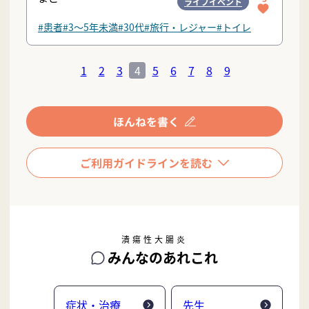
ライフイベント
#患者
#3〜5年未満
#30代
#旅行・レジャー
#トイレ
1
2
3
4
5
6
7
8
9
潰瘍性大腸炎
みんなのあれこれ
症状・治療
先生