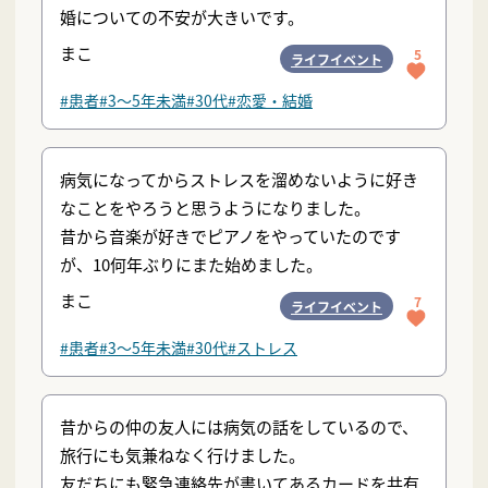
婚についての不安が大きいです。
まこ
5
ライフイベント
#患者
#3〜5年未満
#30代
#恋愛・結婚
病気になってからストレスを溜めないように好き
なことをやろうと思うようになりました。
昔から音楽が好きでピアノをやっていたのです
が、10何年ぶりにまた始めました。
まこ
7
ライフイベント
#患者
#3〜5年未満
#30代
#ストレス
昔からの仲の友人には病気の話をしているので、
旅行にも気兼ねなく行けました。
友だちにも緊急連絡先が書いてあるカードを共有