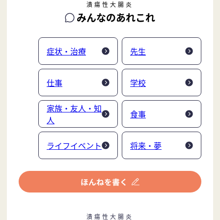
潰瘍性大腸炎
みんなのあれこれ
症状・治療
先生
仕事
学校
家族・友人・知
食事
人
ライフイベント
将来・夢
潰瘍性大腸炎