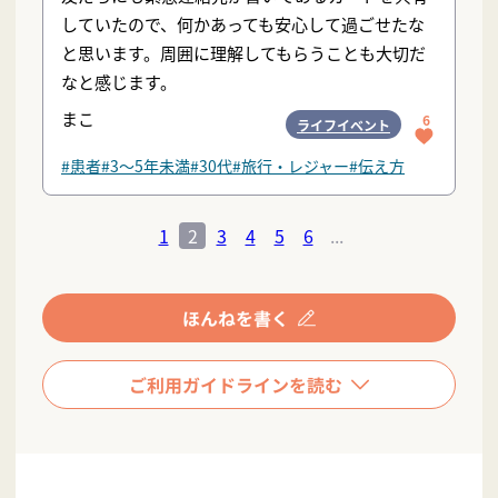
していたので、何かあっても安心して過ごせたな
と思います。周囲に理解してもらうことも大切だ
なと感じます。
まこ
6
ライフイベント
#患者
#3〜5年未満
#30代
#旅行・レジャー
#伝え方
1
2
3
4
5
6
...