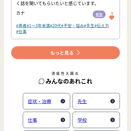
く話を聞いてもらいたいと感じています。
カナ
6
先生
#患者
#1〜3年未満
#20代
#不安・悩み
#先生
#伝え方
#仕事
潰瘍性大腸炎
みんなのあれこれ
症状・治療
先生
仕事
学校