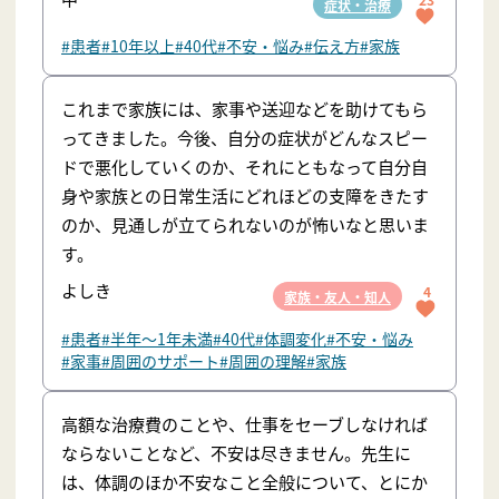
症状・治療
#患者
#10年以上
#40代
#不安・悩み
#伝え方
#家族
これまで家族には、家事や送迎などを助けてもら
ってきました。今後、自分の症状がどんなスピー
ドで悪化していくのか、それにともなって自分自
身や家族との日常生活にどれほどの支障をきたす
のか、見通しが立てられないのが怖いなと思いま
す。
よしき
4
家族・友人・知人
#患者
#半年〜1年未満
#40代
#体調変化
#不安・悩み
#家事
#周囲のサポート
#周囲の理解
#家族
高額な治療費のことや、仕事をセーブしなければ
ならないことなど、不安は尽きません。先生に
は、体調のほか不安なこと全般について、とにか